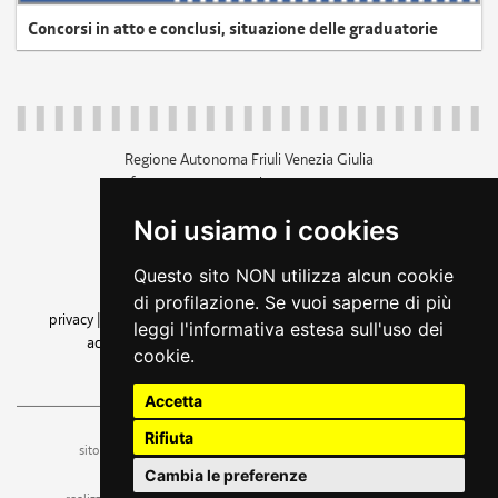
Concorsi in atto e conclusi, situazione delle graduatorie
Regione Autonoma Friuli Venezia Giulia
c.f. 80014930327; p.iva 00526040324
piazza Unità d'Italia 1 Trieste
Noi usiamo i cookies
+39 040 3771111
regione.friuliveneziagiulia@certregione.fvg.it
Questo sito NON utilizza alcun cookie
amministrazione trasparente
di profilazione. Se vuoi saperne di più
privacy
|
cookie
|
note legali
|
accessibilità
|
rss
|
dichiarazione di
leggi l'informativa estesa sull'uso dei
accessibilità
|
feedback
|
cambio preferenze cookie
cookie.
seguici su
Accetta
Rifiuta
ufficio stampa e comunicazione
sito a cura dell'
Cambia le preferenze