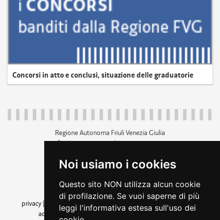
Concorsi in atto e conclusi, situazione delle graduatorie
Regione Autonoma Friuli Venezia Giulia
c.f. 80014930327; p.iva 00526040324
piazza Unità d'Italia 1 Trieste
Noi usiamo i cookies
+39 040 3771111
regione.friuliveneziagiulia@certregione.fvg.it
Questo sito NON utilizza alcun cookie
amministrazione trasparente
di profilazione. Se vuoi saperne di più
privacy
|
cookie
|
note legali
|
accessibilità
|
rss
|
dichiarazione di
leggi l'informativa estesa sull'uso dei
accessibilità
|
feedback
|
cambio preferenze cookie
cookie.