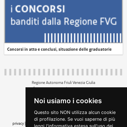
Concorsi in atto e conclusi, situazione delle graduatorie
Regione Autonoma Friuli Venezia Giulia
c.f. 80014930327; p.iva 00526040324
piazza Unità d'Italia 1 Trieste
Noi usiamo i cookies
+39 040 3771111
regione.friuliveneziagiulia@certregione.fvg.it
Questo sito NON utilizza alcun cookie
amministrazione trasparente
di profilazione. Se vuoi saperne di più
privacy
|
cookie
|
note legali
|
accessibilità
|
rss
|
dichiarazione di
leggi l'informativa estesa sull'uso dei