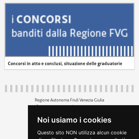
Concorsi in atto e conclusi, situazione delle graduatorie
Regione Autonoma Friuli Venezia Giulia
c.f. 80014930327; p.iva 00526040324
piazza Unità d'Italia 1 Trieste
Noi usiamo i cookies
+39 040 3771111
regione.friuliveneziagiulia@certregione.fvg.it
Questo sito NON utilizza alcun cookie
amministrazione trasparente