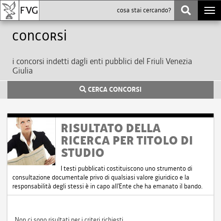
Togg
navi
Concorsi
i concorsi indetti dagli enti pubblici del Friuli Venezia
Giulia
CERCA CONCORSI
RISULTATO DELLA
RICERCA PER TITOLO DI
STUDIO
I testi pubblicati costituiscono uno strumento di
consultazione documentale privo di qualsiasi valore giuridico e la
responsabilità degli stessi è in capo all'Ente che ha emanato il bando.
Non ci sono risultati per i criteri richiesti.