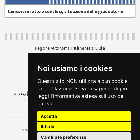
Concorsi in atto e conclusi, situazione delle graduatorie
Regione Autonoma Friuli Venezia Giulia
c.f. 80014930327; p.iva 00526040324
piazza Unità d'Italia 1 Trieste
Noi usiamo i cookies
+39 040 3771111
regione.friuliveneziagiulia@certregione.fvg.it
Questo sito NON utilizza alcun cookie
amministrazione trasparente
di profilazione. Se vuoi saperne di più
privacy
|
cookie
|
note legali
|
accessibilità
|
rss
|
dichiarazione di
leggi l'informativa estesa sull'uso dei
accessibilità
|
feedback
|
cambio preferenze cookie
cookie.
seguici su
Accetta
Rifiuta
ufficio stampa e comunicazione
sito a cura dell'
Cambia le preferenze