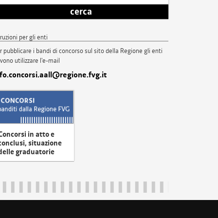
cerca
truzioni per gli enti
r pubblicare i bandi di concorso sul sito della Regione gli enti
vono utilizzare l'e-mail
nfo.concorsi.aall@regione.fvg.it
Concorsi in atto e
conclusi, situazione
delle graduatorie
uliveneziagiulia@certregione.fvg.it