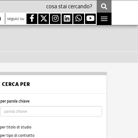
i
seguici su
Toggle
navigation
CERCA PER
per parola chiave
per titolo di studio
per tipo di contratto