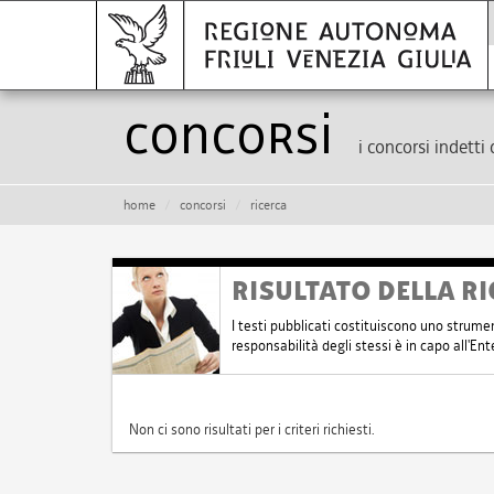
Concorsi
i concorsi indetti 
home
concorsi
ricerca
RISULTATO DELLA RI
I testi pubblicati costituiscono uno strume
responsabilità degli stessi è in capo all'E
Non ci sono risultati per i criteri richiesti.