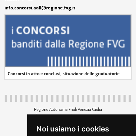
info.concorsi.aall@regione.fvg.it
Concorsi in atto e conclusi, situazione delle graduatorie
Regione Autonoma Friuli Venezia Giulia
c.f. 80014930327; p.iva 00526040324
piazza Unità d'Italia 1 Trieste
Noi usiamo i cookies
+39 040 3771111
regione.friuliveneziagiulia@certregione.fvg.it