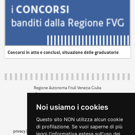
Concorsi in atto e conclusi, situazione delle graduatorie
Regione Autonoma Friuli Venezia Giulia
c.f. 80014930327; p.iva 00526040324
piazza Unità d'Italia 1 Trieste
Noi usiamo i cookies
+39 040 3771111
regione.friuliveneziagiulia@certregione.fvg.it
Questo sito NON utilizza alcun cookie
amministrazione trasparente
di profilazione. Se vuoi saperne di più
privacy
|
cookie
|
note legali
|
accessibilità
|
rss
|
dichiarazione di
leggi l'informativa estesa sull'uso dei