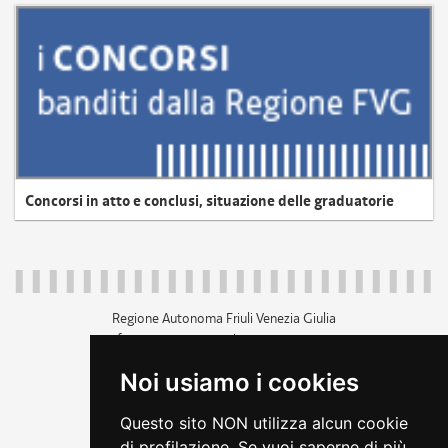
Concorsi in atto e conclusi, situazione delle graduatorie
Regione Autonoma Friuli Venezia Giulia
c.f. 80014930327; p.iva 00526040324
piazza Unità d'Italia 1 Trieste
Noi usiamo i cookies
+39 040 3771111
regione.friuliveneziagiulia@certregione.fvg.it
Questo sito NON utilizza alcun cookie
amministrazione trasparente
di profilazione. Se vuoi saperne di più