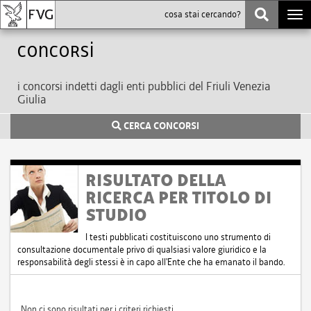
Togg
navi
Concorsi
i concorsi indetti dagli enti pubblici del Friuli Venezia
Giulia
CERCA CONCORSI
RISULTATO DELLA
RICERCA PER TITOLO DI
STUDIO
I testi pubblicati costituiscono uno strumento di
consultazione documentale privo di qualsiasi valore giuridico e la
responsabilità degli stessi è in capo all'Ente che ha emanato il bando.
Non ci sono risultati per i criteri richiesti.