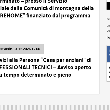
minato – presso il Servizio
oriale della Comunità di montagna della
o “REHOME” finanziato dal programma
is
pe
de
i
domande: 31.12.2026 12:00
izi alla Persona “Casa per anziani” di
ROFESSIONALI TECNICI – Avviso aperto
 a tempo determinato e pieno