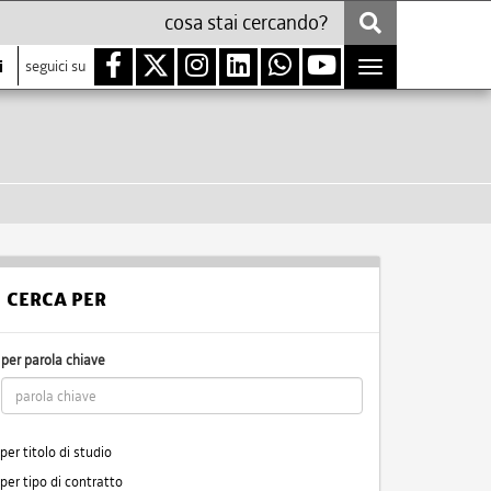
i
seguici su
Toggle
navigation
CERCA PER
per parola chiave
per titolo di studio
per tipo di contratto