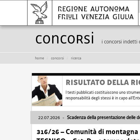
Concorsi
i concorsi indetti 
home
concorsi
ricerca
RISULTATO DELLA RI
I testi pubblicati costituiscono uno strume
responsabilità degli stessi è in capo all'E
22.07.2026
-
Scadenza della presentazione delle 
316/26 – Comunità di montagna