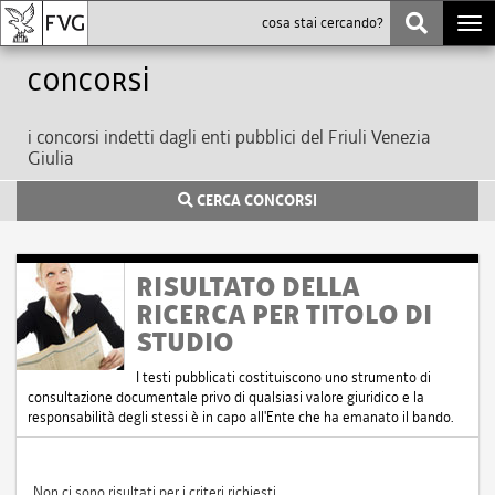
Togg
navi
Concorsi
i concorsi indetti dagli enti pubblici del Friuli Venezia
Giulia
CERCA CONCORSI
RISULTATO DELLA
RICERCA PER TITOLO DI
STUDIO
I testi pubblicati costituiscono uno strumento di
consultazione documentale privo di qualsiasi valore giuridico e la
responsabilità degli stessi è in capo all'Ente che ha emanato il bando.
Non ci sono risultati per i criteri richiesti.