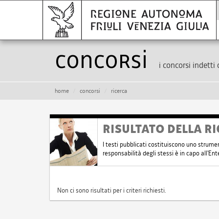
Concorsi
i concorsi indetti 
home
concorsi
ricerca
RISULTATO DELLA RI
I testi pubblicati costituiscono uno strume
responsabilità degli stessi è in capo all'E
Non ci sono risultati per i criteri richiesti.