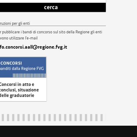
cerca
truzioni per gli enti
r pubblicare i bandi di concorso sul sito della Regione gli enti
vono utilizzare l'e-mail
nfo.concorsi.aall@regione.fvg.it
Concorsi in atto e
conclusi, situazione
delle graduatorie
uliveneziagiulia@certregione.fvg.it