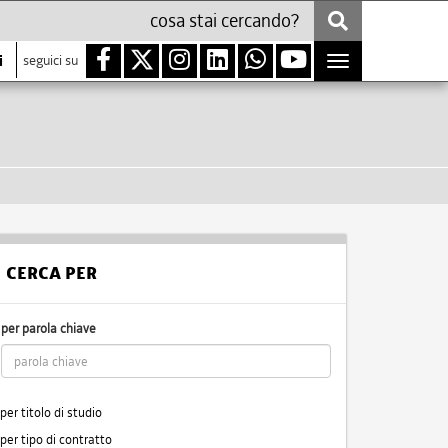
i
seguici su
Toggle
navigation
CERCA PER
per parola chiave
per titolo di studio
per tipo di contratto