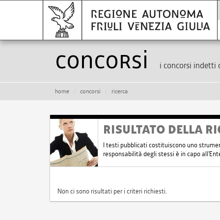
Concorsi
i concorsi indetti 
home
concorsi
ricerca
RISULTATO DELLA RI
I testi pubblicati costituiscono uno strume
responsabilità degli stessi è in capo all'E
Non ci sono risultati per i criteri richiesti.