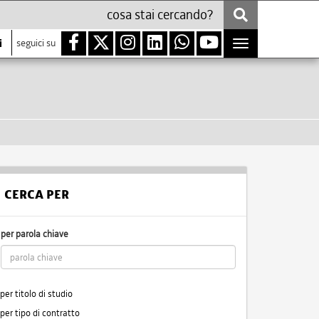
i
seguici su
Toggle
navigation
CERCA PER
per parola chiave
per titolo di studio
per tipo di contratto