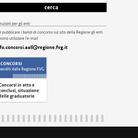
cerca
truzioni per gli enti
r pubblicare i bandi di concorso sul sito della Regione gli enti
vono utilizzare l'e-mail
nfo.concorsi.aall@regione.fvg.it
Concorsi in atto e
conclusi, situazione
delle graduatorie
uliveneziagiulia@certregione.fvg.it