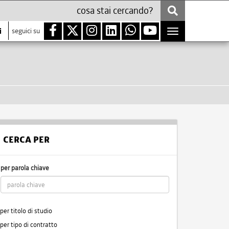
i
seguici su
Toggle
navigation
CERCA PER
per parola chiave
per titolo di studio
per tipo di contratto