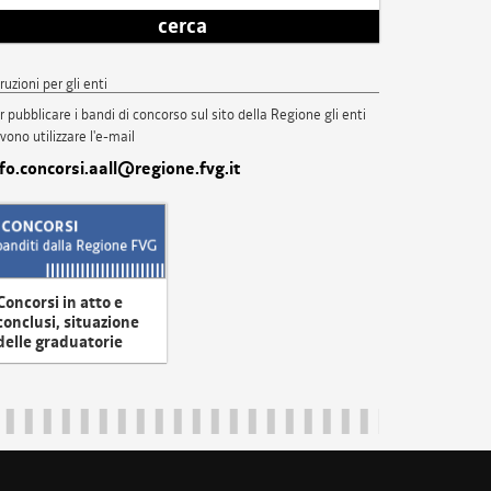
cerca
truzioni per gli enti
r pubblicare i bandi di concorso sul sito della Regione gli enti
vono utilizzare l'e-mail
nfo.concorsi.aall@regione.fvg.it
Concorsi in atto e
conclusi, situazione
delle graduatorie
uliveneziagiulia@certregione.fvg.it