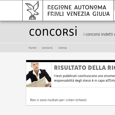
Concorsi
i concorsi indetti 
home
concorsi
ricerca
RISULTATO DELLA RI
I testi pubblicati costituiscono uno strume
responsabilità degli stessi è in capo all'E
Non ci sono risultati per i criteri richiesti.