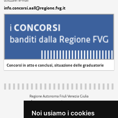
utilizzare l'e-mail
info.concorsi.aall@regione.fvg.it
Concorsi in atto e conclusi, situazione delle graduatorie
Regione Autonoma Friuli Venezia Giulia
c.f. 80014930327; p.iva 00526040324
piazza Unità d'Italia 1 Trieste
Noi usiamo i cookies
+39 040 3771111