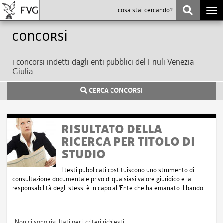
Togg
navi
Concorsi
i concorsi indetti dagli enti pubblici del Friuli Venezia
Giulia
CERCA CONCORSI
RISULTATO DELLA
RICERCA PER TITOLO DI
STUDIO
I testi pubblicati costituiscono uno strumento di
consultazione documentale privo di qualsiasi valore giuridico e la
responsabilità degli stessi è in capo all'Ente che ha emanato il bando.
Non ci sono risultati per i criteri richiesti.