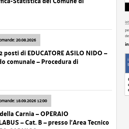
fica-Statistica del Comune di
is
pe
de
domande: 20.08.2026
i
 2 posti di EDUCATORE ASILO NIDO –
nido comunale – Procedura di
domande: 18.09.2026 12:00
della Carnia – OPERAIO
US – Cat. B – presso l’Area Tecnico