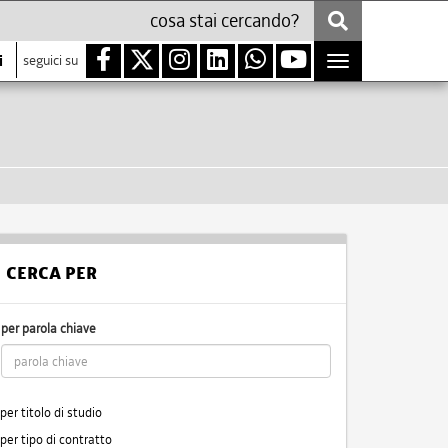
i
seguici su
Toggle
navigation
CERCA PER
per parola chiave
per titolo di studio
per tipo di contratto