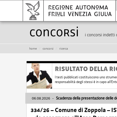
Concorsi
i concorsi indetti 
home
concorsi
ricerca
RISULTATO DELLA RI
I testi pubblicati costituiscono uno strume
responsabilità degli stessi è in capo all'E
06.08.2026
-
Scadenza della presentazione delle 
334/26 – Comune di Zoppola – 