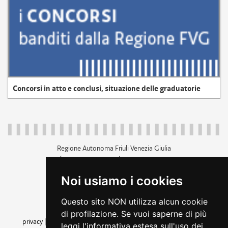
Concorsi in atto e conclusi, situazione delle graduatorie
Regione Autonoma Friuli Venezia Giulia
c.f. 80014930327; p.iva 00526040324
piazza Unità d'Italia 1 Trieste
Noi usiamo i cookies
+39 040 3771111
regione.friuliveneziagiulia@certregione.fvg.it
Questo sito NON utilizza alcun cookie
amministrazione trasparente
di profilazione. Se vuoi saperne di più
privacy
|
cookie
|
note legali
|
accessibilità
|
rss
|
dichiarazione di
leggi l'informativa estesa sull'uso dei