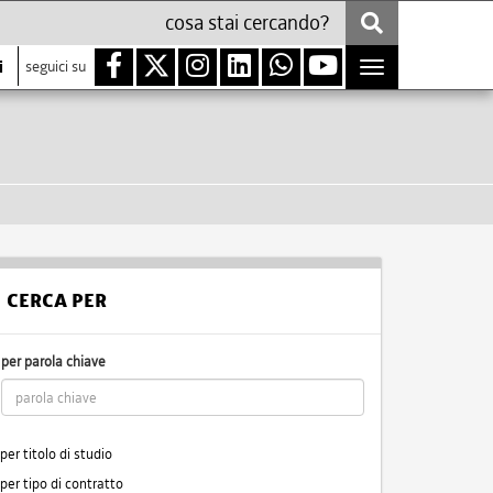
i
seguici su
Toggle
navigation
CERCA PER
per parola chiave
per titolo di studio
per tipo di contratto