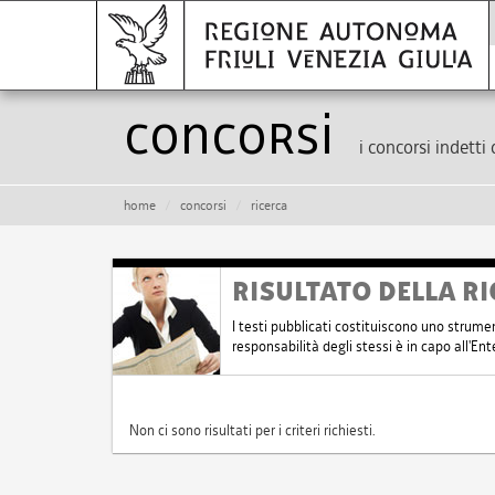
Concorsi
i concorsi indetti 
home
concorsi
ricerca
RISULTATO DELLA RI
I testi pubblicati costituiscono uno strume
responsabilità degli stessi è in capo all'E
Non ci sono risultati per i criteri richiesti.