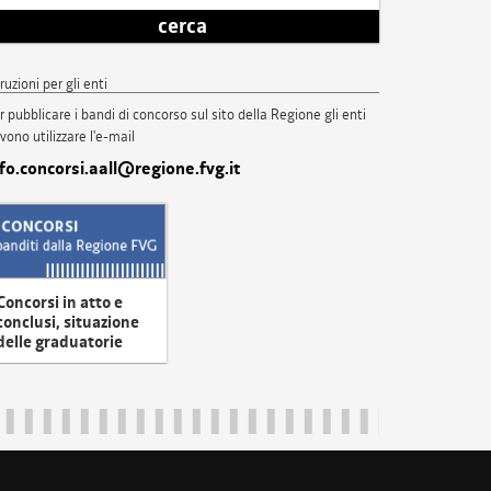
cerca
truzioni per gli enti
r pubblicare i bandi di concorso sul sito della Regione gli enti
vono utilizzare l'e-mail
nfo.concorsi.aall@regione.fvg.it
Concorsi in atto e
conclusi, situazione
delle graduatorie
uliveneziagiulia@certregione.fvg.it