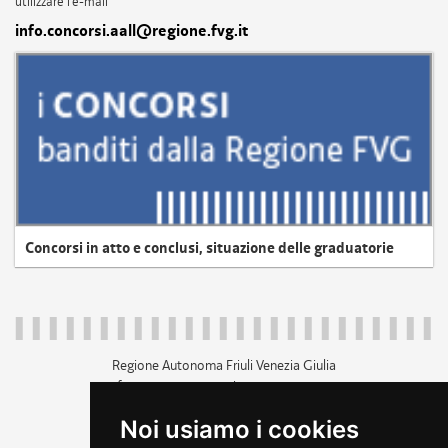
utilizzare l'e-mail
info.concorsi.aall@regione.fvg.it
Concorsi in atto e conclusi, situazione delle graduatorie
Regione Autonoma Friuli Venezia Giulia
c.f. 80014930327; p.iva 00526040324
piazza Unità d'Italia 1 Trieste
Noi usiamo i cookies
+39 040 3771111