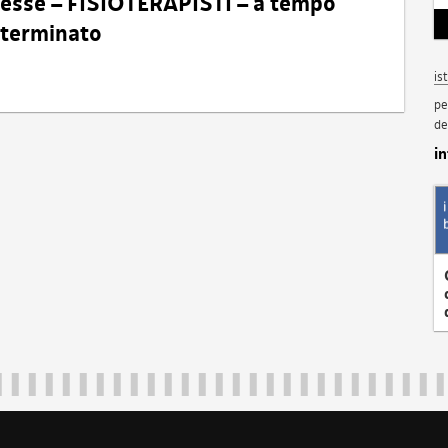
eresse – FISIOTERAPISTI – a tempo
determinato
is
pe
de
i
Regione Autonoma Friuli Venezia Giulia
40324
|
piazza Unità d'Italia 1 Trieste
|
+39 040 3771111
|
regione.fri