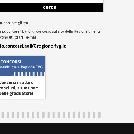
cerca
truzioni per gli enti
r pubblicare i bandi di concorso sul sito della Regione gli enti
vono utilizzare l'e-mail
nfo.concorsi.aall@regione.fvg.it
Concorsi in atto e
conclusi, situazione
delle graduatorie
uliveneziagiulia@certregione.fvg.it