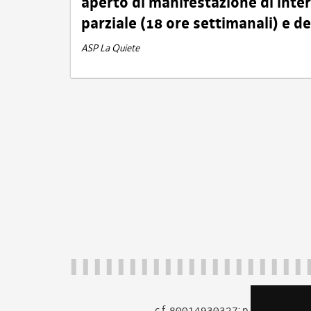
aperto di manifestazione di int
parziale (18 ore settimanali) e 
ASP La Quiete
c.f. 80014930327; p.iva 005260