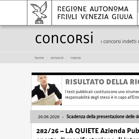
Concorsi
i concorsi indetti 
home
concorsi
ricerca
RISULTATO DELLA RI
I testi pubblicati costituiscono uno strume
responsabilità degli stessi è in capo all'E
26.06.2026
-
Scadenza della presentazione delle 
282/26 – LA QUIETE Azienda Pubbl