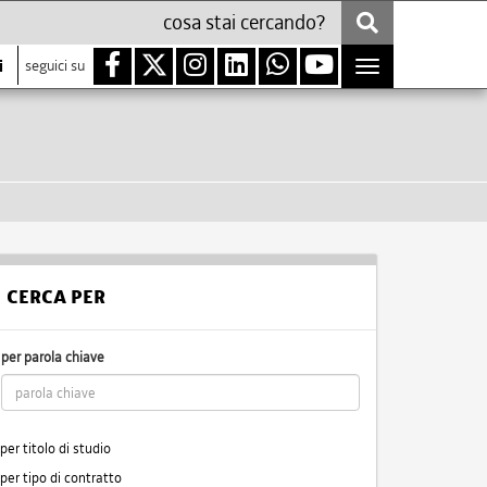
i
seguici su
Toggle
navigation
CERCA PER
per parola chiave
per titolo di studio
per tipo di contratto