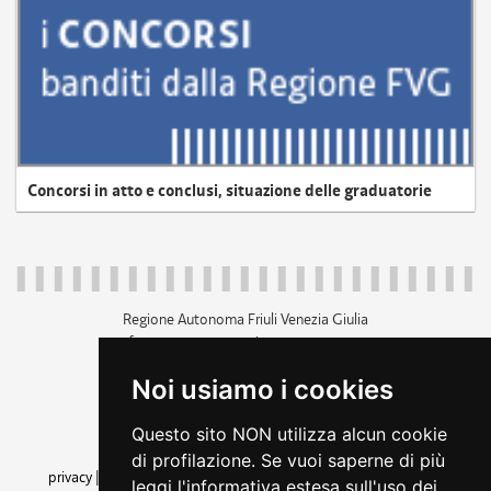
Concorsi in atto e conclusi, situazione delle graduatorie
Regione Autonoma Friuli Venezia Giulia
c.f. 80014930327; p.iva 00526040324
piazza Unità d'Italia 1 Trieste
Noi usiamo i cookies
+39 040 3771111
regione.friuliveneziagiulia@certregione.fvg.it
Questo sito NON utilizza alcun cookie
amministrazione trasparente
di profilazione. Se vuoi saperne di più
privacy
|
cookie
|
note legali
|
accessibilità
|
rss
|
dichiarazione di
leggi l'informativa estesa sull'uso dei