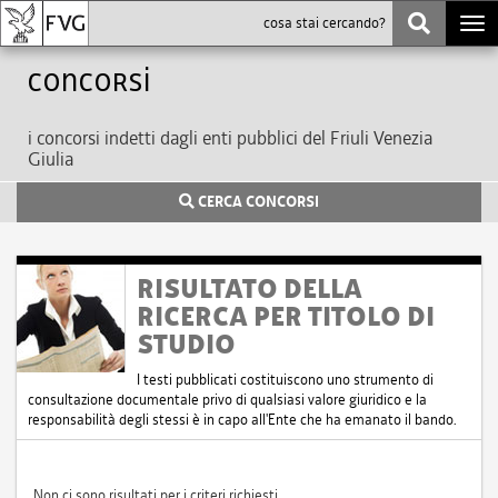
Togg
navi
Concorsi
i concorsi indetti dagli enti pubblici del Friuli Venezia
Giulia
CERCA CONCORSI
RISULTATO DELLA
RICERCA PER TITOLO DI
STUDIO
I testi pubblicati costituiscono uno strumento di
consultazione documentale privo di qualsiasi valore giuridico e la
responsabilità degli stessi è in capo all'Ente che ha emanato il bando.
Non ci sono risultati per i criteri richiesti.