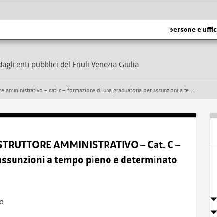
persone e uffic
dagli enti pubblici del Friuli Venezia Giulia
rativo – cat. c – formazione di una graduatoria per assunzioni a tempo pieno e determinato
ISTRUTTORE AMMINISTRATIVO – Cat. C –
assunzioni a tempo pieno e determinato
vo