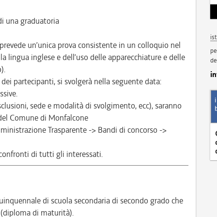
i una graduatoria
is
prevede un’unica prova consistente in un colloquio nel
pe
la lingua inglese e dell’uso delle apparecchiature e delle
de
).
i
ei partecipanti, si svolgerà nella seguente data:
ssive.
esclusioni, sede e modalità di svolgimento, ecc), saranno
e del Comune di Monfalcone
inistrazione Trasparente -> Bandi di concorso ->
nfronti di tutti gli interessati.
inquennale di scuola secondaria di secondo grado che
 (diploma di maturità).