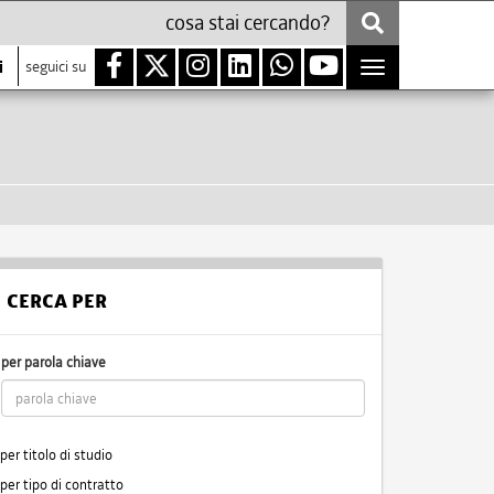
i
seguici su
Toggle
navigation
CERCA PER
per parola chiave
per titolo di studio
per tipo di contratto