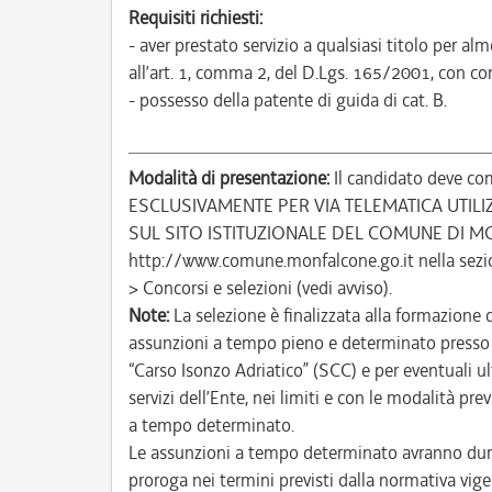
Requisiti richiesti:
- aver prestato servizio a qualsiasi titolo per 
all’art. 1, comma 2, del D.Lgs. 165/2001, con com
- possesso della patente di guida di cat. B.
Modalità di presentazione:
Il candidato deve com
ESCLUSIVAMENTE PER VIA TELEMATICA UTIL
SUL SITO ISTITUZIONALE DEL COMUNE DI M
http://www.comune.monfalcone.go.it nella sezi
> Concorsi e selezioni (vedi avviso).
Note:
La selezione è finalizzata alla formazione 
assunzioni a tempo pieno e determinato presso i
“Carso Isonzo Adriatico” (SCC) e per eventuali ult
servizi dell’Ente, nei limiti e con le modalità p
a tempo determinato.
Le assunzioni a tempo determinato avranno dura
proroga nei termini previsti dalla normativa vige