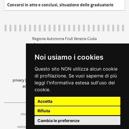
Concorsi in atto e conclusi, situazione delle graduatorie
Regione Autonoma Friuli Venezia Giulia
c.f. 80014930327; p.iva 00526040324
piazza Unità d'Italia 1 Trieste
Noi usiamo i cookies
+39 040 3771111
regione.friuliveneziagiulia@certregione.fvg.it
Questo sito NON utilizza alcun cookie
amministrazione trasparente
di profilazione. Se vuoi saperne di più
privacy
|
cookie
|
note legali
|
accessibilità
|
rss
|
dichiarazione di
leggi l'informativa estesa sull'uso dei
accessibilità
|
feedback
|
cambio preferenze cookie
cookie.
seguici su
Accetta
Rifiuta
ufficio stampa e comunicazione
sito a cura dell'
Cambia le preferenze
realizzazione
web design