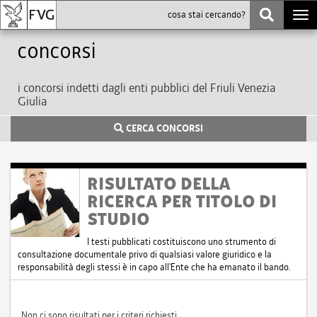
Togg
navi
Concorsi
i concorsi indetti dagli enti pubblici del Friuli Venezia
Giulia
CERCA CONCORSI
RISULTATO DELLA
RICERCA PER TITOLO DI
STUDIO
I testi pubblicati costituiscono uno strumento di
consultazione documentale privo di qualsiasi valore giuridico e la
responsabilità degli stessi è in capo all'Ente che ha emanato il bando.
Non ci sono risultati per i criteri richiesti.