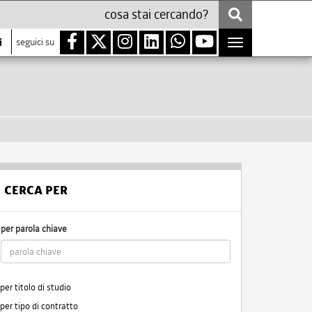
i
seguici su
Toggle
navigation
CERCA PER
per parola chiave
per titolo di studio
per tipo di contratto