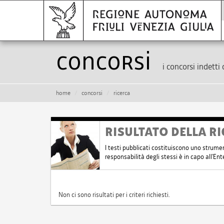
Concorsi
i concorsi indetti 
home
concorsi
ricerca
RISULTATO DELLA RI
I testi pubblicati costituiscono uno strume
responsabilità degli stessi è in capo all'E
Non ci sono risultati per i criteri richiesti.