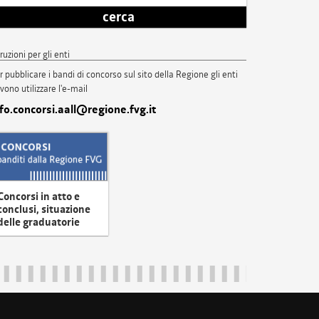
cerca
truzioni per gli enti
r pubblicare i bandi di concorso sul sito della Regione gli enti
vono utilizzare l'e-mail
nfo.concorsi.aall@regione.fvg.it
Concorsi in atto e
conclusi, situazione
delle graduatorie
uliveneziagiulia@certregione.fvg.it