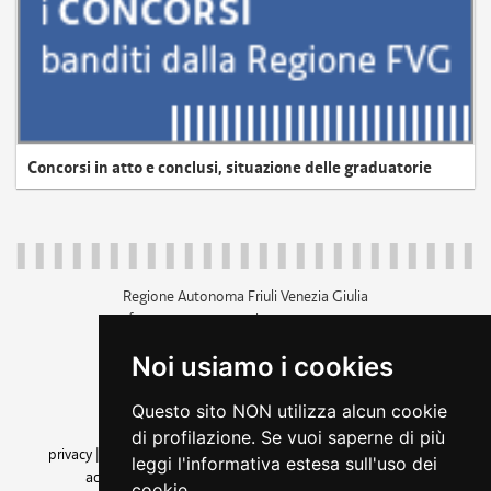
Concorsi in atto e conclusi, situazione delle graduatorie
Regione Autonoma Friuli Venezia Giulia
c.f. 80014930327; p.iva 00526040324
piazza Unità d'Italia 1 Trieste
Noi usiamo i cookies
+39 040 3771111
regione.friuliveneziagiulia@certregione.fvg.it
Questo sito NON utilizza alcun cookie
amministrazione trasparente
di profilazione. Se vuoi saperne di più
privacy
|
cookie
|
note legali
|
accessibilità
|
rss
|
dichiarazione di
leggi l'informativa estesa sull'uso dei
accessibilità
|
feedback
|
cambio preferenze cookie
cookie.