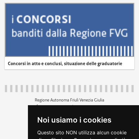
Concorsi in atto e conclusi, situazione delle graduatorie
Regione Autonoma Friuli Venezia Giulia
c.f. 80014930327; p.iva 00526040324
piazza Unità d'Italia 1 Trieste
Noi usiamo i cookies
+39 040 3771111
regione.friuliveneziagiulia@certregione.fvg.it
Questo sito NON utilizza alcun cookie
amministrazione trasparente