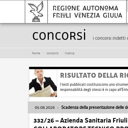
Concorsi
i concorsi indetti 
home
concorsi
ricerca
RISULTATO DELLA RI
I testi pubblicati costituiscono uno strume
responsabilità degli stessi è in capo all'E
05.08.2026
-
Scadenza della presentazione delle 
332/26 – Azienda Sanitaria Friul