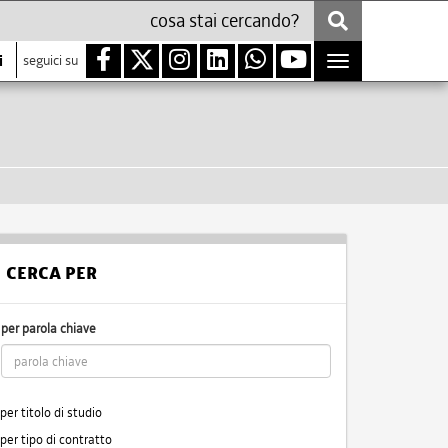
i
seguici su
Toggle
navigation
CERCA PER
per parola chiave
per titolo di studio
per tipo di contratto