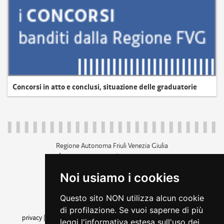
Concorsi in atto e conclusi, situazione delle graduatorie
Regione Autonoma Friuli Venezia Giulia
c.f. 80014930327; p.iva 00526040324
piazza Unità d'Italia 1 Trieste
Noi usiamo i cookies
+39 040 3771111
regione.friuliveneziagiulia@certregione.fvg.it
Questo sito NON utilizza alcun cookie
amministrazione trasparente
di profilazione. Se vuoi saperne di più
privacy
|
cookie
|
note legali
|
accessibilità
|
rss
|
dichiarazione di
leggi l'informativa estesa sull'uso dei