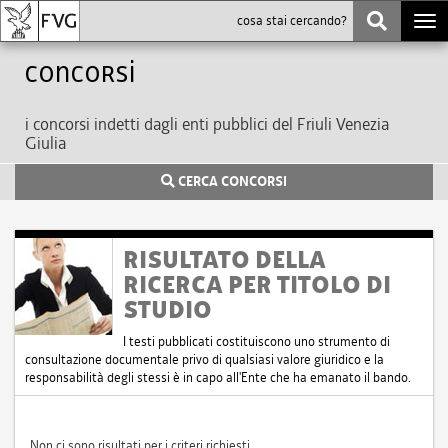
Togg
navi
Concorsi
i concorsi indetti dagli enti pubblici del Friuli Venezia
Giulia
CERCA CONCORSI
RISULTATO DELLA
RICERCA PER TITOLO DI
STUDIO
I testi pubblicati costituiscono uno strumento di
consultazione documentale privo di qualsiasi valore giuridico e la
responsabilità degli stessi è in capo all'Ente che ha emanato il bando.
Non ci sono risultati per i criteri richiesti.