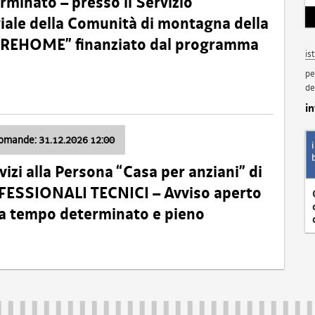
minato – presso il Servizio
oriale della Comunità di montagna della
o “REHOME” finanziato dal programma
is
pe
de
i
domande: 31.12.2026 12:00
izi alla Persona “Casa per anziani” di
ROFESSIONALI TECNICI – Avviso aperto
 a tempo determinato e pieno