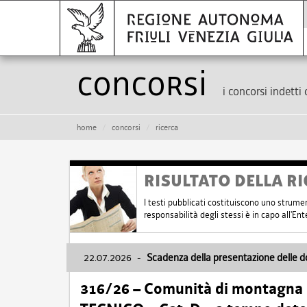
Concorsi
i concorsi indetti 
home
concorsi
ricerca
RISULTATO DELLA RI
I testi pubblicati costituiscono uno strume
responsabilità degli stessi è in capo all'E
22.07.2026
-
Scadenza della presentazione delle 
316/26 – Comunità di montagna