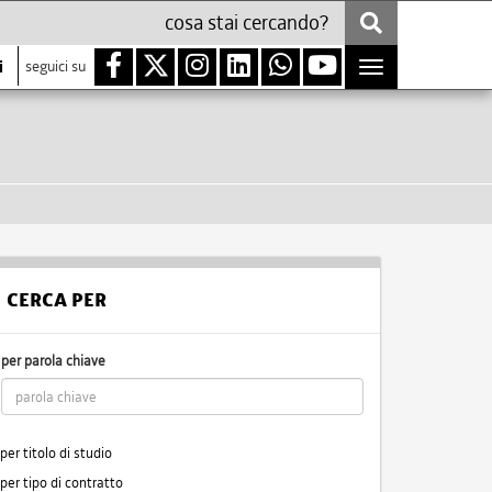
i
seguici su
Toggle
navigation
CERCA PER
per parola chiave
per titolo di studio
per tipo di contratto