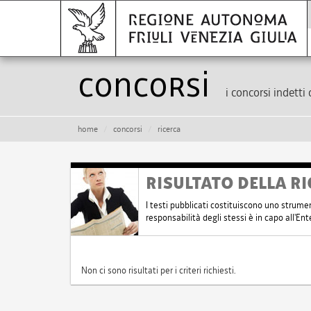
Concorsi
i concorsi indetti 
home
concorsi
ricerca
RISULTATO DELLA RI
I testi pubblicati costituiscono uno strume
responsabilità degli stessi è in capo all'E
Non ci sono risultati per i criteri richiesti.