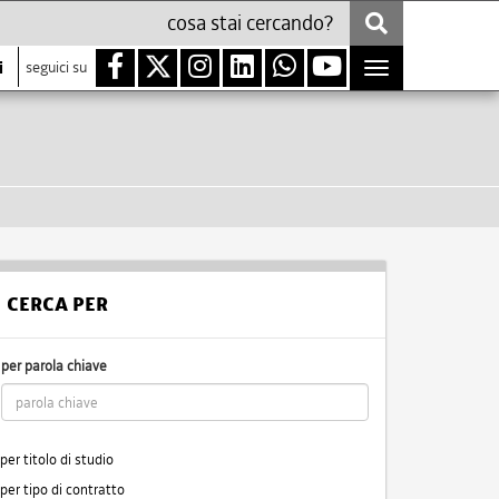
i
seguici su
Toggle
navigation
CERCA PER
per parola chiave
per titolo di studio
per tipo di contratto