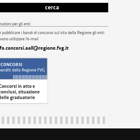
cerca
truzioni per gli enti
r pubblicare i bandi di concorso sul sito della Regione gli enti
vono utilizzare l'e-mail
nfo.concorsi.aall@regione.fvg.it
Concorsi in atto e
conclusi, situazione
delle graduatorie
uliveneziagiulia@certregione.fvg.it