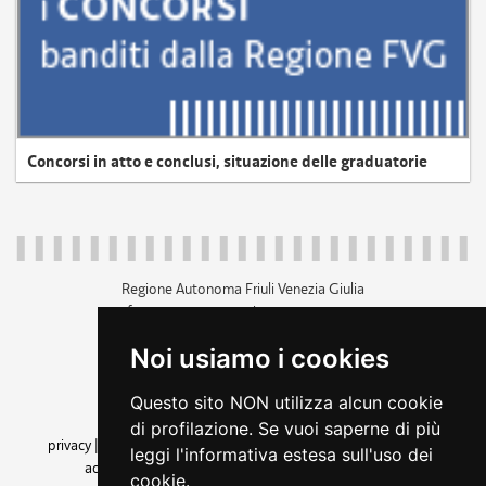
Concorsi in atto e conclusi, situazione delle graduatorie
Regione Autonoma Friuli Venezia Giulia
c.f. 80014930327; p.iva 00526040324
piazza Unità d'Italia 1 Trieste
Noi usiamo i cookies
+39 040 3771111
regione.friuliveneziagiulia@certregione.fvg.it
Questo sito NON utilizza alcun cookie
amministrazione trasparente
di profilazione. Se vuoi saperne di più
privacy
|
cookie
|
note legali
|
accessibilità
|
rss
|
dichiarazione di
leggi l'informativa estesa sull'uso dei
accessibilità
|
feedback
|
cambio preferenze cookie
cookie.