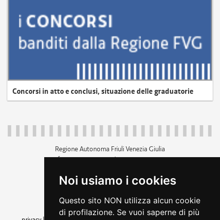
Concorsi in atto e conclusi, situazione delle graduatorie
Regione Autonoma Friuli Venezia Giulia
c.f. 80014930327; p.iva 00526040324
piazza Unità d'Italia 1 Trieste
Noi usiamo i cookies
+39 040 3771111
regione.friuliveneziagiulia@certregione.fvg.it
Questo sito NON utilizza alcun cookie
amministrazione trasparente
di profilazione. Se vuoi saperne di più
privacy
|
cookie
|
note legali
|
accessibilità
|
rss
|
dichiarazione di