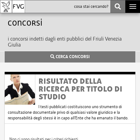
Togg
navi
Concorsi
i concorsi indetti dagli enti pubblici del Friuli Venezia
Giulia
CERCA CONCORSI
RISULTATO DELLA
RICERCA PER TITOLO DI
STUDIO
I testi pubblicati costituiscono uno strumento di
consultazione documentale privo di qualsiasi valore giuridico e la
responsabilità degli stessi è in capo all'Ente che ha emanato il bando.
Non ci sono risultati per i criteri richiesti.