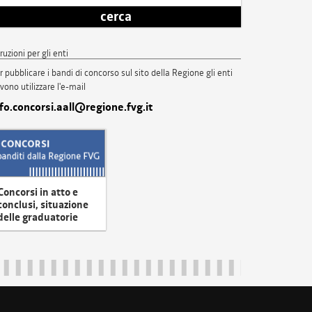
cerca
truzioni per gli enti
r pubblicare i bandi di concorso sul sito della Regione gli enti
vono utilizzare l'e-mail
nfo.concorsi.aall@regione.fvg.it
Concorsi in atto e
conclusi, situazione
delle graduatorie
uliveneziagiulia@certregione.fvg.it