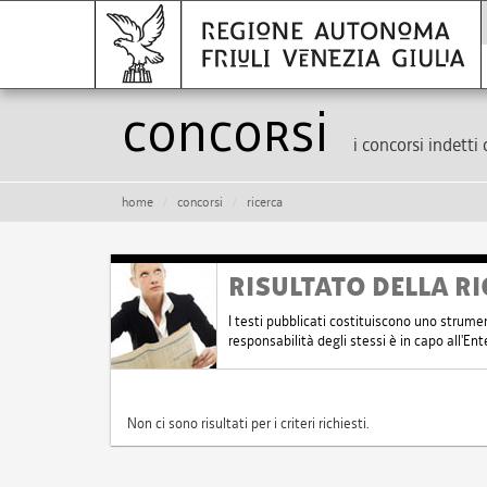
Concorsi
i concorsi indetti 
home
concorsi
ricerca
RISULTATO DELLA RI
I testi pubblicati costituiscono uno strume
responsabilità degli stessi è in capo all'E
Non ci sono risultati per i criteri richiesti.