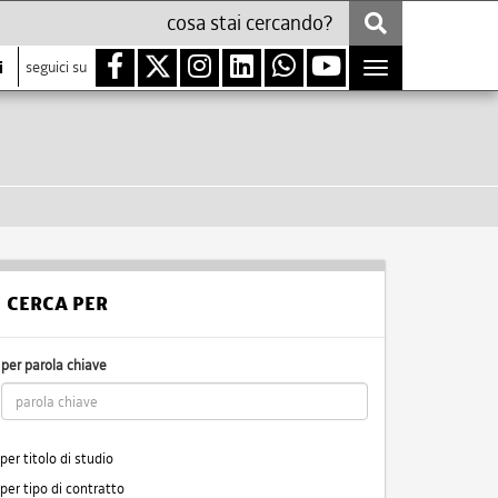
i
seguici su
Toggle
navigation
CERCA PER
per parola chiave
per titolo di studio
per tipo di contratto