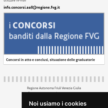
utilizzare l'e-mail
info.concorsi.aall@regione.fvg.it
Concorsi in atto e conclusi, situazione delle graduatorie
Regione Autonoma Friuli Venezia Giulia
c.f. 80014930327; p.iva 00526040324
piazza Unità d'Italia 1 Trieste
Noi usiamo i cookies
+39 040 3771111