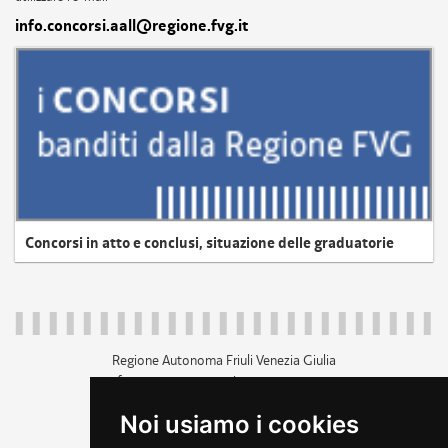
info.concorsi.aall@regione.fvg.it
Concorsi in atto e conclusi, situazione delle graduatorie
Regione Autonoma Friuli Venezia Giulia
c.f. 80014930327; p.iva 00526040324
piazza Unità d'Italia 1 Trieste
Noi usiamo i cookies
+39 040 3771111
regione.friuliveneziagiulia@certregione.fvg.it