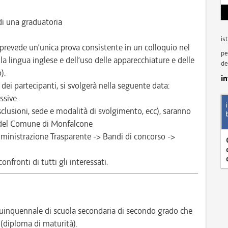
i una graduatoria
is
prevede un’unica prova consistente in un colloquio nel
pe
la lingua inglese e dell’uso delle apparecchiature e delle
de
).
i
ei partecipanti, si svolgerà nella seguente data:
ssive.
esclusioni, sede e modalità di svolgimento, ecc), saranno
e del Comune di Monfalcone
inistrazione Trasparente -> Bandi di concorso ->
nfronti di tutti gli interessati.
inquennale di scuola secondaria di secondo grado che
 (diploma di maturità).