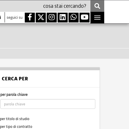
i
seguici su
Toggle
navigation
CERCA PER
per parola chiave
per titolo di studio
per tipo di contratto