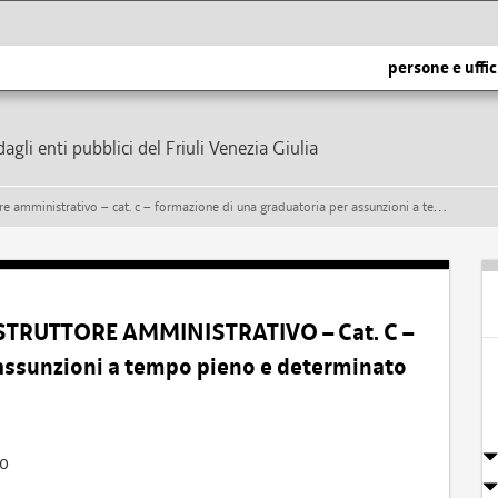
persone e uffic
dagli enti pubblici del Friuli Venezia Giulia
rativo – cat. c – formazione di una graduatoria per assunzioni a tempo pieno e determinato
ISTRUTTORE AMMINISTRATIVO – Cat. C –
assunzioni a tempo pieno e determinato
vo