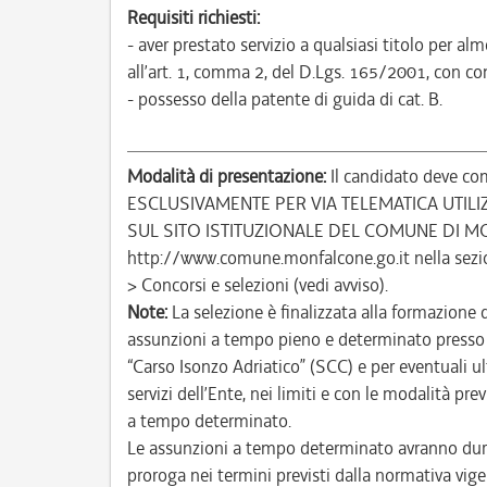
Requisiti richiesti:
- aver prestato servizio a qualsiasi titolo per 
all’art. 1, comma 2, del D.Lgs. 165/2001, con com
- possesso della patente di guida di cat. B.
Modalità di presentazione:
Il candidato deve com
ESCLUSIVAMENTE PER VIA TELEMATICA UTIL
SUL SITO ISTITUZIONALE DEL COMUNE DI M
http://www.comune.monfalcone.go.it nella sezi
> Concorsi e selezioni (vedi avviso).
Note:
La selezione è finalizzata alla formazione 
assunzioni a tempo pieno e determinato presso i
“Carso Isonzo Adriatico” (SCC) e per eventuali ult
servizi dell’Ente, nei limiti e con le modalità p
a tempo determinato.
Le assunzioni a tempo determinato avranno dura
proroga nei termini previsti dalla normativa vige