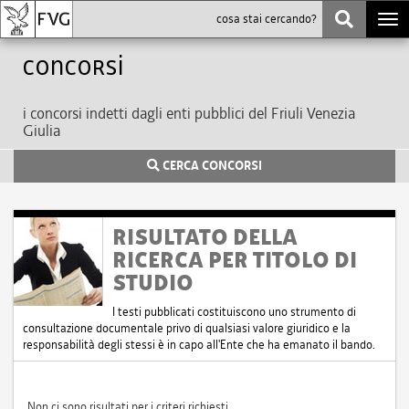
Togg
navi
Concorsi
i concorsi indetti dagli enti pubblici del Friuli Venezia
Giulia
CERCA CONCORSI
RISULTATO DELLA
RICERCA PER TITOLO DI
STUDIO
I testi pubblicati costituiscono uno strumento di
consultazione documentale privo di qualsiasi valore giuridico e la
responsabilità degli stessi è in capo all'Ente che ha emanato il bando.
Non ci sono risultati per i criteri richiesti.