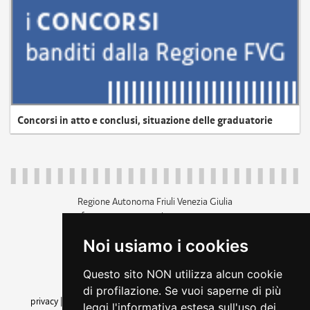
Concorsi in atto e conclusi, situazione delle graduatorie
Regione Autonoma Friuli Venezia Giulia
c.f. 80014930327; p.iva 00526040324
piazza Unità d'Italia 1 Trieste
Noi usiamo i cookies
+39 040 3771111
regione.friuliveneziagiulia@certregione.fvg.it
Questo sito NON utilizza alcun cookie
amministrazione trasparente
di profilazione. Se vuoi saperne di più
privacy
|
cookie
|
note legali
|
accessibilità
|
rss
|
dichiarazione di
leggi l'informativa estesa sull'uso dei