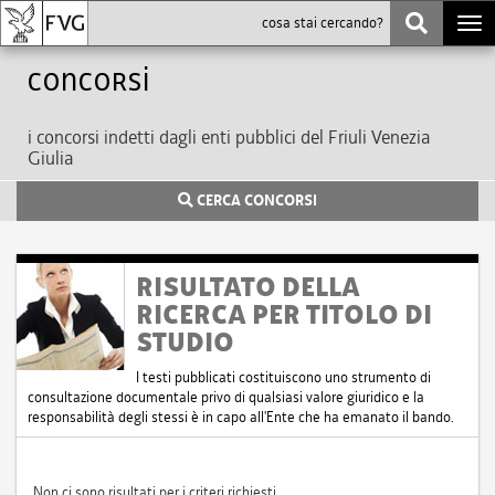
Togg
navi
Concorsi
i concorsi indetti dagli enti pubblici del Friuli Venezia
Giulia
CERCA CONCORSI
RISULTATO DELLA
RICERCA PER TITOLO DI
STUDIO
I testi pubblicati costituiscono uno strumento di
consultazione documentale privo di qualsiasi valore giuridico e la
responsabilità degli stessi è in capo all'Ente che ha emanato il bando.
Non ci sono risultati per i criteri richiesti.