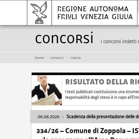
Concorsi
i concorsi indetti 
home
concorsi
ricerca
RISULTATO DELLA RI
I testi pubblicati costituiscono uno strume
responsabilità degli stessi è in capo all'E
06.08.2026
-
Scadenza della presentazione delle 
334/26 – Comune di Zoppola – 