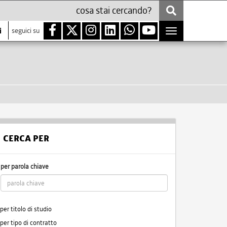
i
seguici su
Toggle
navigation
CERCA PER
per parola chiave
per titolo di studio
per tipo di contratto