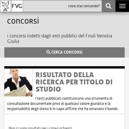
Togg
navi
Concorsi
i concorsi indetti dagli enti pubblici del Friuli Venezia
Giulia
CERCA CONCORSI
RISULTATO DELLA
RICERCA PER TITOLO DI
STUDIO
I testi pubblicati costituiscono uno strumento di
consultazione documentale privo di qualsiasi valore giuridico e la
responsabilità degli stessi è in capo all'Ente che ha emanato il bando.
Non ci sono risultati per i criteri richiesti.