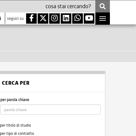
i
seguici su
Toggle
navigation
CERCA PER
per parola chiave
per titolo di studio
per tipo di contratto