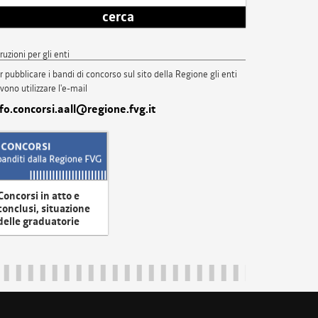
cerca
truzioni per gli enti
r pubblicare i bandi di concorso sul sito della Regione gli enti
vono utilizzare l'e-mail
nfo.concorsi.aall@regione.fvg.it
Concorsi in atto e
conclusi, situazione
delle graduatorie
uliveneziagiulia@certregione.fvg.it