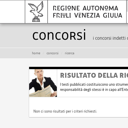
Concorsi
i concorsi indetti 
home
concorsi
ricerca
RISULTATO DELLA RI
I testi pubblicati costituiscono uno strume
responsabilità degli stessi è in capo all'E
Non ci sono risultati per i criteri richiesti.