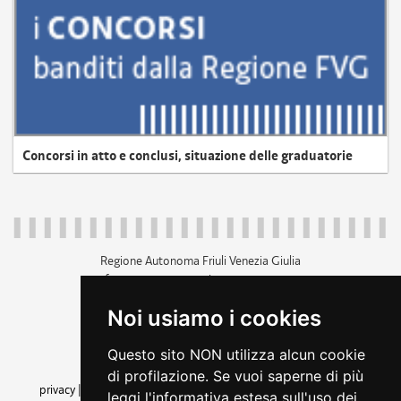
Concorsi in atto e conclusi, situazione delle graduatorie
Regione Autonoma Friuli Venezia Giulia
c.f. 80014930327; p.iva 00526040324
piazza Unità d'Italia 1 Trieste
Noi usiamo i cookies
+39 040 3771111
regione.friuliveneziagiulia@certregione.fvg.it
Questo sito NON utilizza alcun cookie
amministrazione trasparente
di profilazione. Se vuoi saperne di più
privacy
|
cookie
|
note legali
|
accessibilità
|
rss
|
dichiarazione di
leggi l'informativa estesa sull'uso dei